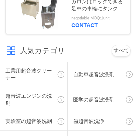
ガロンはロックできる
連
足車の車輪にタンクを
絡
浸す
negotiable MOQ:1unit
CONTACT
し
な
人気カテゴリ
すべて
さ
い
工業用超音波クリー
自動車超音波洗剤
ナー
ニ
超音波エンジンの洗
ュ
医学の超音波洗剤
剤
ー
実験室の超音波洗剤
歯超音波洗浄
ス