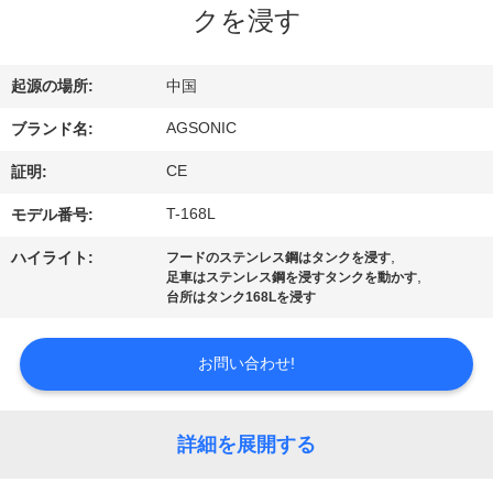
クを浸す
ョ
ー
起源の場所:
中国
AGSONIC
ブランド名:
私
CE
証明:
達
T-168L
モデル番号:
に
,
ハイライト:
フードのステンレス鋼はタンクを浸す
,
足車はステンレス鋼を浸すタンクを動かす
つ
台所はタンク168Lを浸す
い
お問い合わせ!
て
詳細を展開する
工