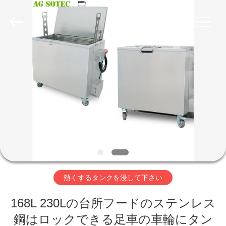
supplier.
Copyright
©
2017
-
2026
AG
Sonic
家
Technology
limited.
All
Rights
Reserved.
プ
ロ
ダ
ク
ト
熱くするタンクを浸して下さい
VR
168L 230Lの台所フードのステンレス
鋼はロックできる足車の車輪にタン
シ