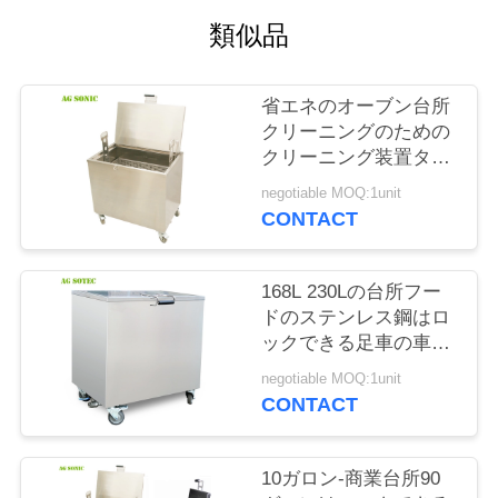
場
類似品
旅
行
省エネのオーブン台所
クリーニングのための
クリーニング装置タン
品
ク ステンレス鋼304
negotiable MOQ:1unit
質
CONTACT
管
168L 230Lの台所フー
理
ドのステンレス鋼はロ
ックできる足車の車輪
にタンクを浸す
私
negotiable MOQ:1unit
CONTACT
達
に
10ガロン-商業台所90