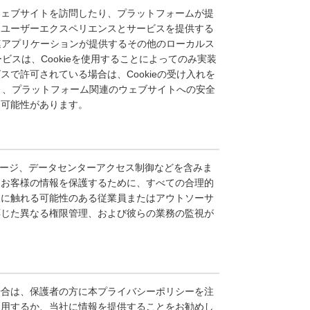
ウェブサイトを訪問したり、プラットフォームが提
たユーザーエクスペリエンスとサービスを提供する
たは関連アプリケーションが提供するその他のローカルス
ビスは、Cookieを使用することによってのみ実装
で許可されている場合は、Cookieの受け入れを
より、プラットフォーム関連のウェブサイトへの安全
る可能性があります。
レージ、データセンターアクセス制御などを含みま
、お客様の情報を保護するために、すべての合理的
報に触れる可能性のある従業員またはアウトソーサ
応じた異なる権限管理、および彼らの業務の監視が
場合は、保護者の方に本プライバシーポリシーを注
利用するか、当社に情報を提供することをお勧めし