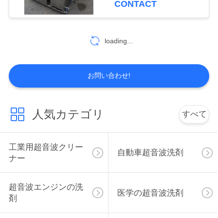
CONTACT
引
42
超音波盲目のクリー
用
loading...
を
ニング機械
要
お問い合わせ!
求
し
人気カテゴリ
すべて
14
な
超音波フィルター
さ
工業用超音波クリー
自動車超音波洗剤
ナー
クリーニング機械
い
超音波エンジンの洗
医学の超音波洗剤
剤
地