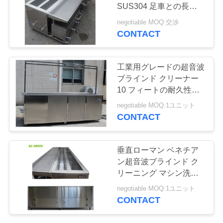
場
SUS304 足車との長い
10 フィート
旅
negotiable MOQ:交渉
CONTACT
26
行
実験室の超音波洗剤
工業用グレードの超音波
品
ブラインド クリーナー
10 フィートの耐久性の
質
ある 304 ステンレス鋼
negotiable MOQ:1ユニット
素材
管
CONTACT
理
29
垂直ローマン ベネチア
ン超音波ブラインド ク
歯超音波洗浄
私
リーニング マシン洗浄
タンク乾燥トレイ
達
negotiable MOQ:1ユニット
2400mm
CONTACT
に