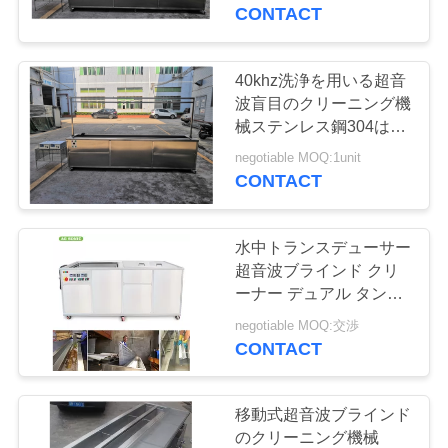
いる速度
CONTACT
ョ
ー
40khz洗浄を用いる超音
139
波盲目のクリーニング機
超音波エンジンの
械ステンレス鋼304はタ
私
ンクに入れ/足車
negotiable MOQ:1unit
洗剤
達
CONTACT
に
水中トランスデューサー
つ
超音波ブラインド クリ
ーナー デュアル タンク
い
59
330 リットル 調整可能
negotiable MOQ:交渉
て
なタイマー
CONTACT
医学の超音波洗剤
工
移動式超音波ブラインド
のクリーニング機械