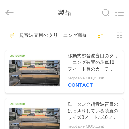
supplier.
Copyright
©
製品
2017
-
2026
AG
Sonic
家
345
Technology
limited.
超音波盲目のクリーニング機械
All
工業用超音波クリー
Rights
Reserved.
プ
ナー
移動式超音波盲目のクリ
ロ
ーニング装置の足車10
フィート長のカーテンの
ダ
洗濯機
negotiable MOQ:1unit
ク
CONTACT
104
ト
単一タンク超音波盲目の
自動車超音波洗剤
はっきりしている装置の
VR
サイズ3メートル10フィ
ートの速いはっきりして
シ
negotiable MOQ:1unit