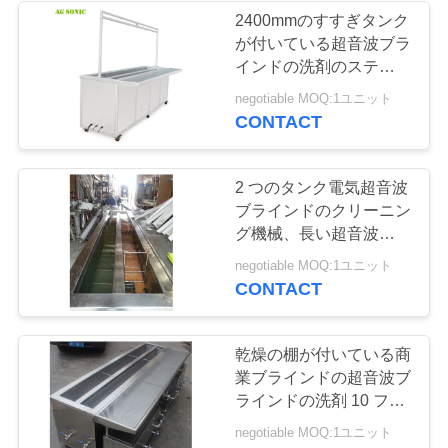
連
2400mmのすすぎタンク
が付いている超音波ブラ
20
絡
インドの洗剤のステンレ
超音波サーキット
し
ス鋼304
negotiable MOQ:1ユニット
CONTACT
ボードの洗剤
な
さ
2 つのタンク電気超音波
い
ブラインドのクリーニン
グ機械、長い超音波タン
ク
16
negotiable MOQ:1ユニット
ニ
CONTACT
超音波ゴルフクラ
ュ
ブクリーナー
乾燥の棚が付いている商
ー
業ブラインドの超音波ブ
ス
ラインドの洗剤 10 フィ
ート/3000mm
negotiable MOQ:1ユニット