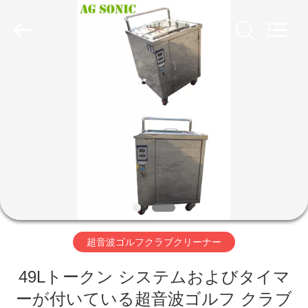
supplier.
Copyright
©
2017
-
2026
AG
Sonic
家
Technology
limited.
All
Rights
Reserved.
プ
ロ
ダ
ク
ト
超音波ゴルフクラブクリーナー
VR
49Lトークン システムおよびタイマ
ーが付いている超音波ゴルフ クラブ
シ