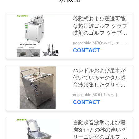
場
旅
移動式および運送可能
行
な超音波ゴルフ クラブ
洗剤のゴルフ クラブ音
波のクリーニング機械
negotiable MOQ:ネゴシエーション
品
CONTACT
質
ハンドルおよび足車が
管
付いているデジタル超
理
音波密集したグリップ
及びクラブ頭部の洗剤
negotiable MOQ:1 セット
49リットル
CONTACT
私
達
自動超音波学および暖
房3minとの秒の速いク
に
リーニングのゴルフ ク