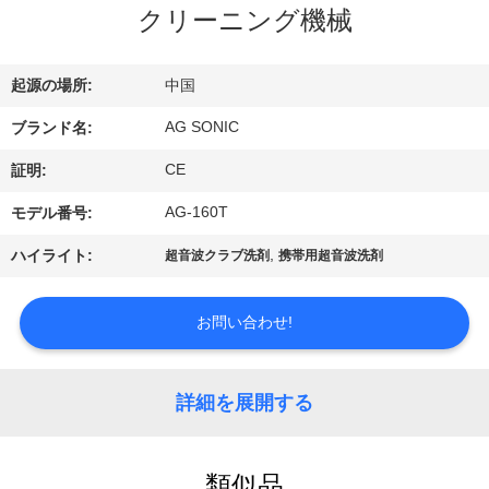
クリーニング機械
ョ
ー
起源の場所:
中国
AG SONIC
ブランド名:
私
CE
証明:
達
AG-160T
モデル番号:
に
,
ハイライト:
超音波クラブ洗剤
携帯用超音波洗剤
つ
い
お問い合わせ!
て
詳細を展開する
工
類似品