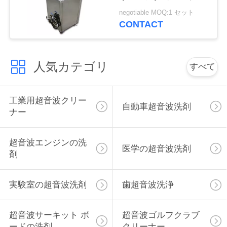
連
ラブそしてグリップ
negotiable MOQ:1 セット
CONTACT
絡
し
人気カテゴリ
な
すべて
さ
工業用超音波クリー
い
自動車超音波洗剤
ナー
ニ
超音波エンジンの洗
医学の超音波洗剤
剤
ュ
ー
実験室の超音波洗剤
歯超音波洗浄
ス
超音波サーキット ボ
超音波ゴルフクラブ
ードの洗剤
クリーナー