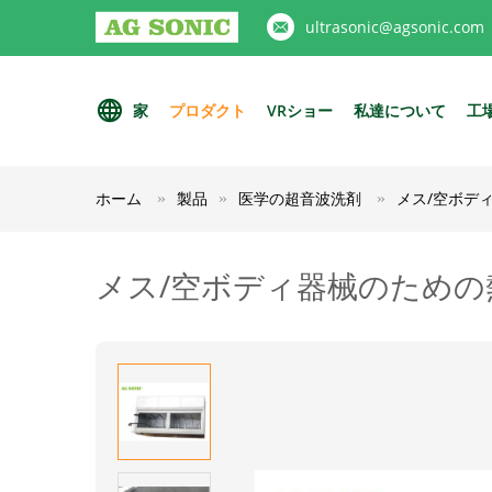
ultrasonic@agsonic.com
家
プロダクト
VRショー
私達について
工
ホーム
製品
医学の超音波洗剤
メス/空ボデ
メス/空ボディ器械のため