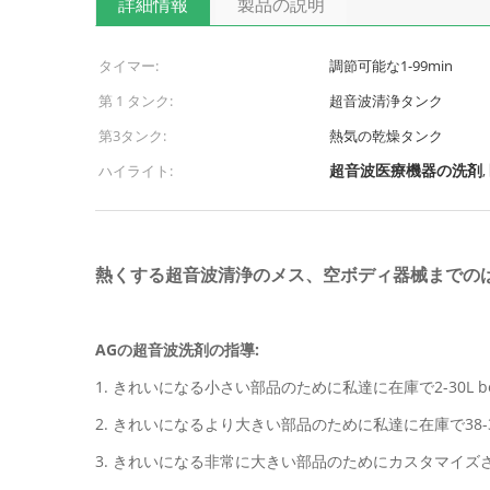
詳細情報
製品の説明
タイマー:
調節可能な1-99min
第 1 タンク:
超音波清浄タンク
第3タンク:
熱気の乾燥タンク
超音波医療機器の洗剤
ハイライト:
,
熱くする超音波清浄のメス、空ボディ器械までの
AGの超音波洗剤の指導:
1. きれいになる小さい部品のために私達に在庫で2-30L b
2. きれいになるより大きい部品のために私達に在庫で38-
3. きれいになる非常に大きい部品のためにカスタマイズ