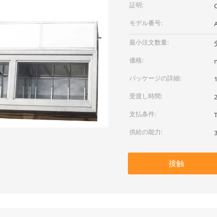
証明:
モデル番号:
最小注文数量:
価格:
パッケージの詳細:
受渡し時間:
支払条件:
供給の能力:
接触