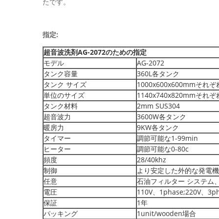
たです。
指定:
超音波洗剤AG-2072のための指定
モデル
AG-2072
タンク容量
360L各タンク
タンク サイズ
1000x600x600mmそれ
単位のサイズ
1140x740x820mmそれ
タンク材料
2mm SUS304
超音波力
3600W各タンク
暖房力
9KW各タンク
タイマー
調節可能な1-99min
ヒーター
調節可能な0-80c
頻度
28/40khz
制御
より安定した外的な発電機
任意
石油フィルター システム
電圧
110V、1phase;220V、3ph
保証
1年
パッキング
1unit/wooden場合