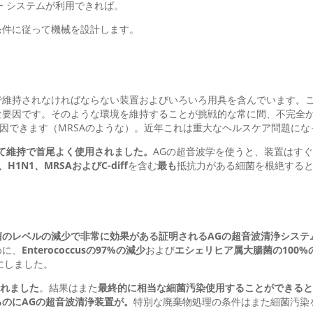
ー システムが利用できれば。
条件に従って機械を設計します。
で維持されなければならない装置およびいろいろ用具を含んでいます。
な要因です。そのような環境を維持することが挑戦的な常に間、不完全
起因できます（MRSAのような）。近年これは重大なヘルスケア問題に
て維持で首尾よく使用されました。
AGの超音波学を使うと、装置はす
H1N1、MRSAおよびC-diff
を含む
最も
抵抗力がある細菌を根絶する
のレベルの減少で非常に効果がある証明されるAGの超音波清浄システ
めに、
Enterococcusの97%の減少
および
エシェリヒア属大腸菌の100%
かにしました。
れました
。結果はまた
最終的に相当な細菌汚染使用することができると
のにAGの超音波清浄装置が。
特別な廃棄物処理の条件はまた細菌汚染