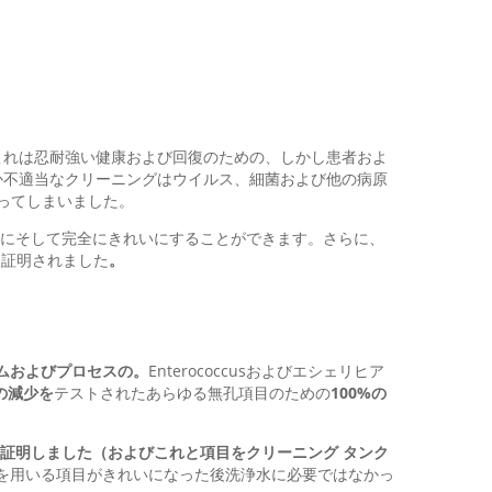
これは忍耐強い健康および回復のための、しかし患者およ
か不適当なクリーニングはウイルス、細菌および他の病原
なってしまいました。
ぐにそして完全にきれいにすることができます。さらに、
と証明されました
。
ムおよびプロセスの。
Enterococcusおよびエシェリヒア
の減少を
テストされたあらゆる無孔項目のための
100%の
証明しました（およびこれと項目をクリーニング タンク
を用いる項目がきれいになった後洗浄水に必要ではなかっ