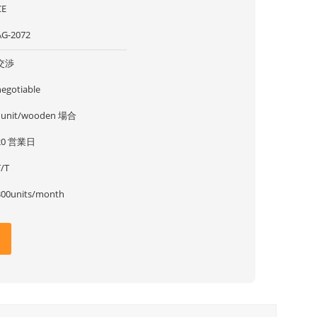
CE
AG-2072
交渉
negotiable
1unit/wooden 場合
20 営業日
T/T
300units/month