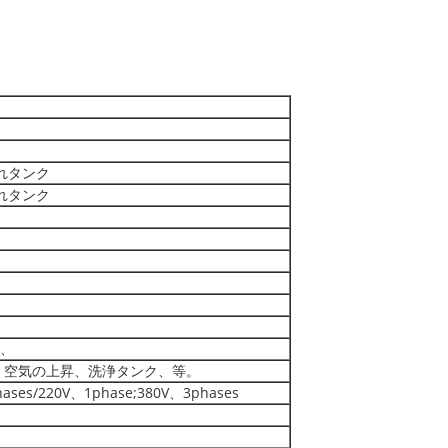
ぞれタンク
ぞれタンク
、
、空気の上昇、洗浄タンク、等。
ases/220V、1phase;380V、3phases