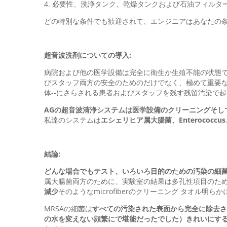
4. 必要性、洗浄タンク、乾燥タンクおよび石油フィルタ
どの特別な条件でも歓迎されて、エンジニアはあなたの
超音波洗剤についての導入:
病院および他の医学設備は完全に衛生か生殖不能の状態
びスタッフ両方の安全のためのだけでなく、極めて重要
体--にさらされる患者およびスタッフを残す残留汚染で
AGの超音波清浄システムは医学設備のクリーニングそし
私達のシステムは
エシェリヒア属大腸菌、Enterococcus、
結論:
どんな場合でもテスト、いろいろ目的のための汚染の細菌
属大腸菌両方のために、実験室の結果は多孔性項目のた
減少
そのようなmicrofiberのクリーニング タオル明ら
MRSAの細菌は
すべての汚染された表面から完全に除去さ
の水を変えない頻繁にで堪能だったでした）きれいにする