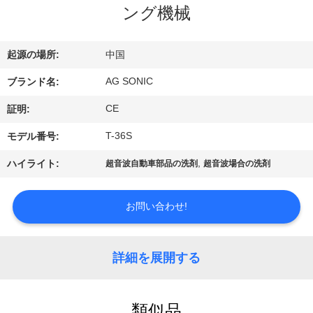
ング機械
ョ
ー
起源の場所:
中国
AG SONIC
ブランド名:
私
CE
証明:
達
T-36S
モデル番号:
に
,
ハイライト:
超音波自動車部品の洗剤
超音波場合の洗剤
つ
い
お問い合わせ!
て
詳細を展開する
工
類似品