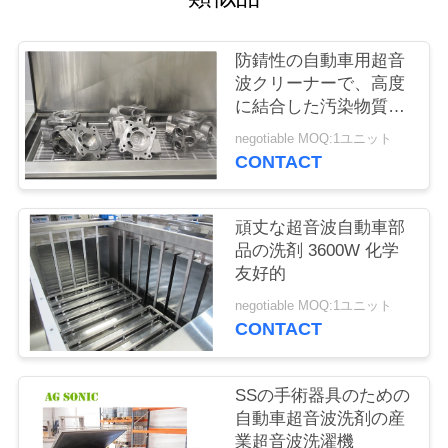
場
旅
防錆性の自動車用超音
行
波クリーナーで、高度
に結合した汚染物質を
除去
negotiable MOQ:1ユニット
品
CONTACT
質
頑丈な超音波自動車部
管
品の洗剤 3600W 化学
理
友好的
negotiable MOQ:1ユニット
CONTACT
私
達
SSの手術器具のための
自動車超音波洗剤の産
に
業超音波洗濯機