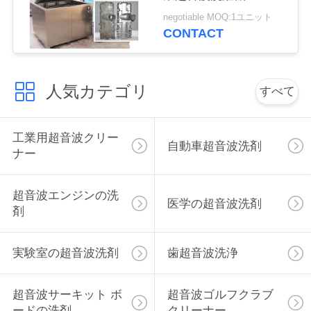
連
negotiable MOQ:1ユニット
CONTACT
絡
し
人気カテゴリ
な
すべて
さ
工業用超音波クリー
い
自動車超音波洗剤
ナー
ニ
超音波エンジンの洗
医学の超音波洗剤
剤
ュ
ー
実験室の超音波洗剤
歯超音波洗浄
ス
超音波サーキット ボ
超音波ゴルフクラブ
ードの洗剤
クリーナー