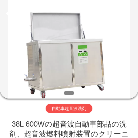
supplier.
Copyright
©
2017
-
2026
AG
Sonic
家
Technology
limited.
All
Rights
Reserved.
プ
ロ
ダ
ク
ト
自動車超音波洗剤
VR
38L 600Wの超音波自動車部品の洗
剤、超音波燃料噴射装置のクリーニ
シ