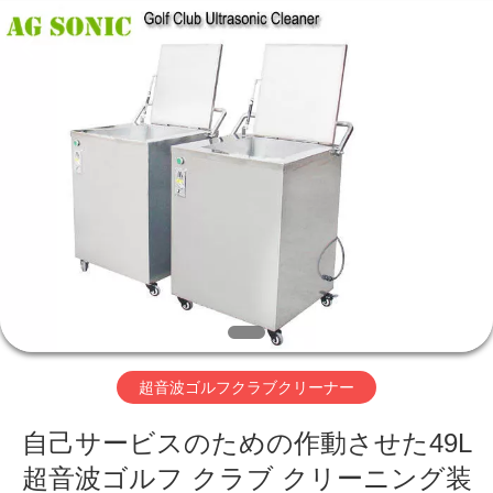
supplier.
Copyright
©
2017
-
2026
AG
Sonic
家
Technology
limited.
All
Rights
Reserved.
プ
ロ
ダ
ク
ト
超音波ゴルフクラブクリーナー
VR
自己サービスのための作動させた49L
超音波ゴルフ クラブ クリーニング装
シ