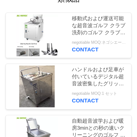
場
旅
移動式および運送可能
行
な超音波ゴルフ クラブ
洗剤のゴルフ クラブ音
波のクリーニング機械
negotiable MOQ:ネゴシエーション
品
CONTACT
質
ハンドルおよび足車が
管
付いているデジタル超
理
音波密集したグリップ
及びクラブ頭部の洗剤
negotiable MOQ:1 セット
49リットル
CONTACT
私
達
自動超音波学および暖
房3minとの秒の速いク
に
リーニングのゴルフ ク