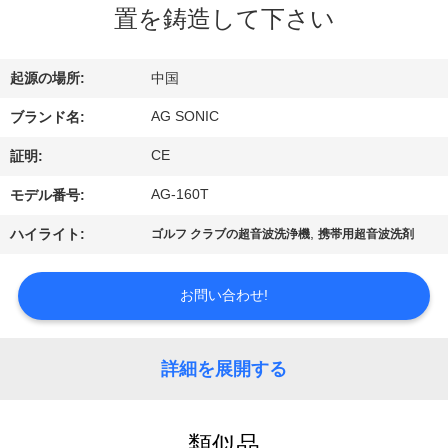
置を鋳造して下さい
ョ
ー
起源の場所:
中国
AG SONIC
ブランド名:
私
CE
証明:
達
AG-160T
モデル番号:
に
,
ハイライト:
ゴルフ クラブの超音波洗浄機
携帯用超音波洗剤
つ
い
お問い合わせ!
て
詳細を展開する
工
類似品