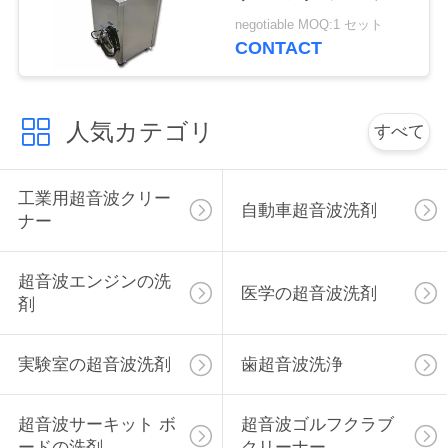
連
ラブそしてグリップ
negotiable MOQ:1 セット
CONTACT
絡
し
人気カテゴリ
な
すべて
さ
工業用超音波クリー
い
自動車超音波洗剤
ナー
ニ
超音波エンジンの洗
医学の超音波洗剤
剤
ュ
ー
実験室の超音波洗剤
歯超音波洗浄
ス
超音波サーキット ボ
超音波ゴルフクラブ
ードの洗剤
クリーナー