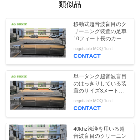
場
類似品
旅
移動式超音波盲目のク
行
リーニング装置の足車
10フィート長のカーテ
ンの洗濯機
品
negotiable MOQ:1unit
CONTACT
質
管
単一タンク超音波盲目
のはっきりしている装
理
置のサイズ3メートル
10フィートの速いはっ
negotiable MOQ:1unit
きりしている速度
私
CONTACT
達
40khz洗浄を用いる超
に
音波盲目のクリーニン