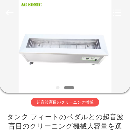
supplier.
Copyright
©
2017
-
2026
AG
Sonic
家
Technology
limited.
All
Rights
Reserved.
プ
ロ
ダ
ク
ト
超音波盲目のクリーニング機械
VR
タンク フィートのペダルとの超音波
盲目のクリーニング機械大容量を選
シ