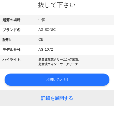
抜して下さい
ョ
ー
起源の場所:
中国
AG SONIC
ブランド名:
私
CE
証明:
達
AG-1072
モデル番号:
に
,
ハイライト:
超音波産業クリーニング装置
超音波ウィンドウ・クリーナ
つ
い
お問い合わせ!
て
詳細を展開する
工