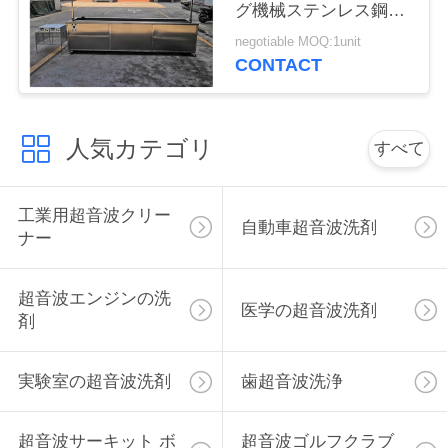
グ機械ステンレス鋼
連
304はタンクに入れ/足
negotiable MOQ:1unit
絡
車
CONTACT
し
な
人気カテゴリ
すべて
さ
い
工業用超音波クリー
自動車超音波洗剤
ナー
ニ
超音波エンジンの洗
医学の超音波洗剤
ュ
剤
ー
実験室の超音波洗剤
歯超音波洗浄
ス
超音波サーキット ボ
超音波ゴルフクラブ