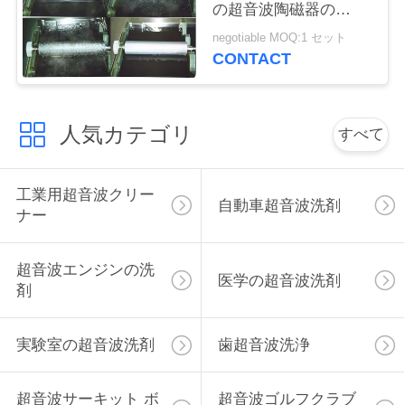
の超音波陶磁器の
連
Aniloxのローラーのク
negotiable MOQ:1 セット
絡
リーニング機械
CONTACT
し
な
人気カテゴリ
すべて
さ
い
工業用超音波クリー
自動車超音波洗剤
ナー
ニ
超音波エンジンの洗
医学の超音波洗剤
ュ
剤
ー
実験室の超音波洗剤
歯超音波洗浄
ス
超音波サーキット ボ
超音波ゴルフクラブ