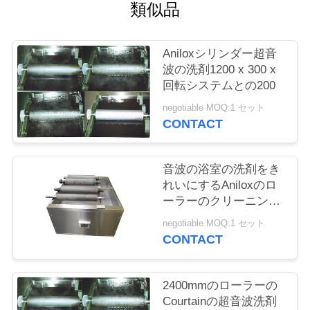
場
類似品
旅
Aniloxシリンダー超音
行
波の洗剤1200 x 300 x
回転システムとの200
品
negotiable MOQ:1 セット
CONTACT
質
管
音波の浴室の洗剤をき
れいにするAniloxのロ
理
ーラーのクリーニング
装置のAnilox超音波陶
negotiable MOQ:1 セット
磁器のロールおよび金
私
CONTACT
属部品
達
2400mmのローラーの
に
Courtainの超音波洗剤