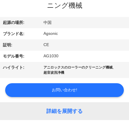
ニング機械
ョ
ー
起源の場所:
中国
Agsonic
ブランド名:
私
CE
証明:
達
AG1030
モデル番号:
に
,
ハイライト:
アニロックスのローラーのクリーニング機械
超音波洗浄機
つ
い
お問い合わせ!
て
詳細を展開する
工