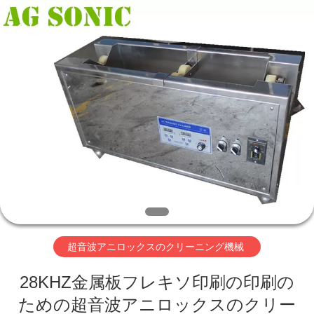
supplier.
Copyright
©
2017
-
2026
AG
Sonic
家
Technology
limited.
All
Rights
Reserved.
プ
ロ
ダ
ク
ト
超音波アニロックスのクリーニング機械
VR
28KHZ金属板フレキソ印刷の印刷の
ための超音波アニロックスのクリー
シ