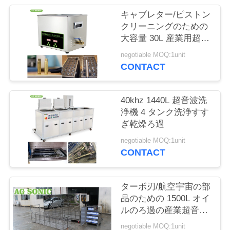
場
キャブレター/ピストン
旅
クリーニングのための
大容量 30L 産業用超音
行
波クリーナー
negotiable MOQ:1unit
CONTACT
品
質
40khz 1440L 超音波洗
浄機 4 タンク洗浄すす
管
ぎ乾燥ろ過
理
negotiable MOQ:1unit
CONTACT
私
ターボ刃/航空宇宙の部
達
品のための 1500L オイ
ルのろ過の産業超音波
に
洗剤
negotiable MOQ:1unit