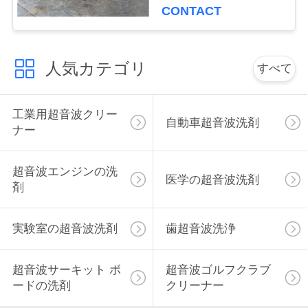
連
CONTACT
絡
し
人気カテゴリ
すべて
な
工業用超音波クリー
さ
自動車超音波洗剤
ナー
い
超音波エンジンの洗
医学の超音波洗剤
剤
ニ
ュ
実験室の超音波洗剤
歯超音波洗浄
ー
超音波サーキット ボ
超音波ゴルフクラブ
ス
ードの洗剤
クリーナー