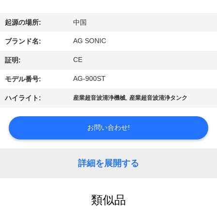
ョ
起源の場所:
中国
ー
AG SONIC
ブランド名:
CE
証明:
私
AG-900ST
モデル番号:
達
,
ハイライト:
産業超音波清浄機械
産業超音波清浄タンク
に
つ
お問い合わせ!
い
詳細を展開する
て
工
類似品