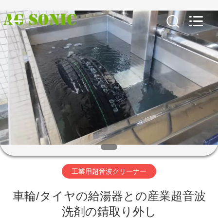
supplier.
Copyright
©
2017
-
2026
AG
Sonic
家
Technology
limited.
All
Rights
Reserved.
プ
ロ
ダ
ク
ト
工業用超音波クリーナー
VR
車輪/タイヤの給湯器との産業超音波
洗剤の錆取り外し
シ