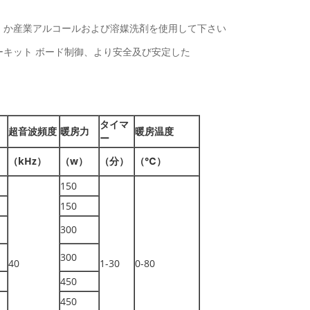
水、か産業アルコールおよび溶媒洗剤を使用して下さい
ーキット ボード制御、より安全及び安定した
タイマ
超音波頻度
暖房力
暖房温度
ー
（kHz）
（w）
（分）
（℃）
150
150
300
300
40
1-30
0-80
450
450