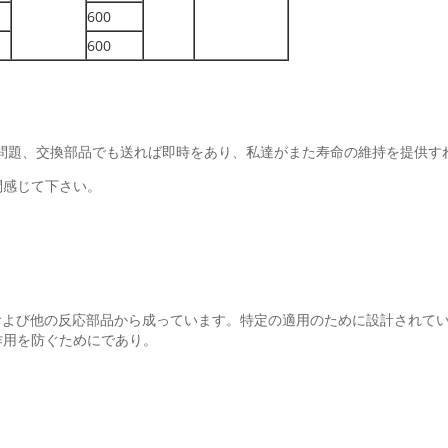
600
600
問題、交換部品でも送れば即時をあり、私達がまた寿命の維持を提供す
問感じて下さい。
。
および他の反応部品から成っています。特定の適用のために設計されて
作用を防ぐためにであり。