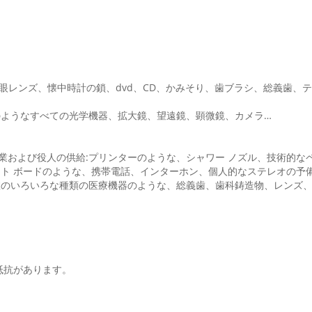
チ、接眼レンズ、懐中時計の鎖、dvd、CD、かみそり、歯ブラシ、総義歯
のようなすべての光学機器、拡大鏡、望遠鏡、顕微鏡、カメラ…
業および役人の供給:プリンターのような、シャワー ノズル、技術的な
ット ボードのような、携帯電話、インターホン、個人的なステレオの予
室のいろいろな種類の医療機器のような、総義歯、歯科鋳造物、レンズ
抵抗があります。