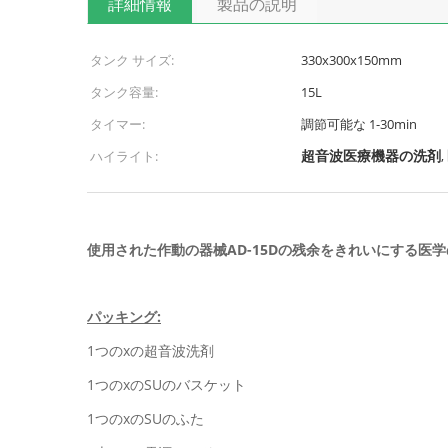
詳細情報
製品の説明
タンク サイズ:
330x300x150mm
タンク容量:
15L
タイマー:
調節可能な 1-30min
超音波医療機器の洗剤
ハイライト:
,
使用された作動の器械AD-15Dの残余をきれいにする医
パッキング:
1つのxの超音波洗剤
1つのxのSUのバスケット
1つのxのSUのふた