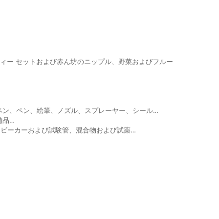
、ティー セットおよび赤ん坊のニップル、野菜およびフルー
ペン、ペン、絵筆、ノズル、スプレーヤー、シール…
備品…
、ビーカーおよび試験管、混合物および試薬…