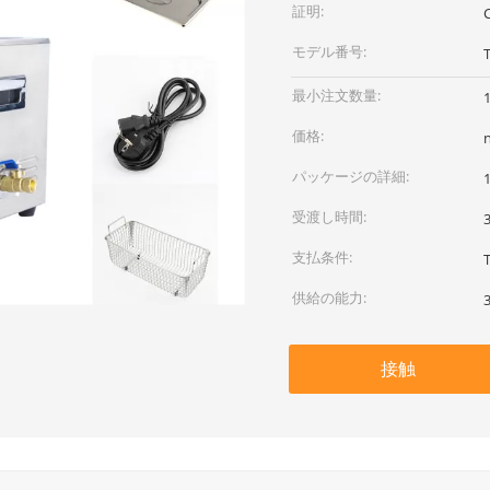
証明:
モデル番号:
最小注文数量:
価格:
パッケージの詳細:
受渡し時間:
支払条件:
供給の能力:
接触