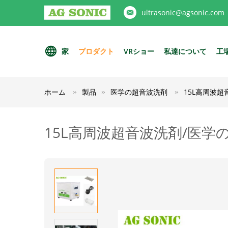
ultrasonic@agsonic.com
家
プロダクト
VRショー
私達について
工
ホーム
製品
医学の超音波洗剤
15L高周波
15L高周波超音波洗剤/医