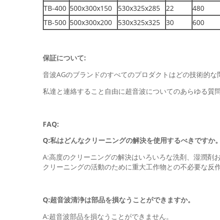
TB-400
500x300x150
530x325x285
22
480
TB-500
500x300x200
530x325x325
30
600
保証について:
音波AGのブランドのすべてのプロダクトはどの技術的な
私達と連絡すること自由に超音波についてのあらゆる質
FAQ:
Q:私はどんなクリーニングの解決を使用するべきですか
A:高度のクリーニングの解決はいろいろな洗剤、湿潤剤
クリーニングの活動のために重大工作物との不必要な反
Q:超音波清浄は部品を損なうことができますか。
A:超音波部品を損なうことができません。