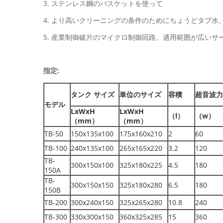
3. ステンレス鋼のバスケットを使って
4. より高いクリーニングの条件のためにちょうどタブ
5. 産業制御破片のマイクロ制御回路。適用範囲が広いサ
指定:
タンク サイズ
単位のサイズ
容積
超音波力
モデル
LxWxH
LxWxH
（l）
（w）
（mm）
（mm）
TB-50
150x135x100
175x160x210
2
60
TB-100
240x135x100
265x165x220
3.2
120
TB-
300x150x100
325x180x225
4.5
180
150A
TB-
300x150x150
325x180x280
6.5
180
150B
TB-200
300x240x150
325x265x280
10.8
240
TB-300
330x300x150
360x325x285
15
360