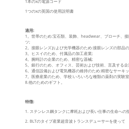
1本のxの電源コード
1つのxの英国の使用説明書
適用:
1。世帯のため:宝石類、装飾、headwear、ブロー
ツ;
2。接眼レンズおよび光学機器のため:接眼レンズの部品
3。ヒスイのため、付属品の加工産業;
4。腕時計の企業のため、精密な器械;
5。銀行のため、オフィス、芸術および技術、言及する企
6。通信設備および電気機器の維持のため:精密なサーキ
7。医療産業のため、学校:いろいろな種類の薬剤の実験
8.他のためのギフト。
特徴:
1. ステンレス鋼タンクに摩耗および長い仕事の生命への
2. BLTのタイプ産業超音波トランスデューサーを使って