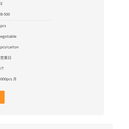
CE
TB-500
1pcs
negotiable
1pcs/carton
3営業日
T/T
3000pcs 月