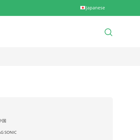
Japanese
中国
AG SONIC