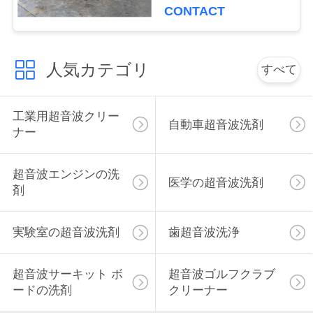
連
CONTACT
絡
し
人気カテゴリ
すべて
な
工業用超音波クリー
さ
自動車超音波洗剤
ナー
い
超音波エンジンの洗
医学の超音波洗剤
剤
ニ
ュ
実験室の超音波洗剤
歯超音波洗浄
ー
超音波サーキット ボ
超音波ゴルフクラブ
ス
ードの洗剤
クリーナー