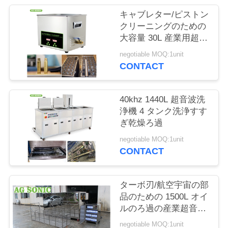
場
キャブレター/ピストン
旅
クリーニングのための
大容量 30L 産業用超音
行
波クリーナー
negotiable MOQ:1unit
CONTACT
品
質
40khz 1440L 超音波洗
浄機 4 タンク洗浄すす
管
ぎ乾燥ろ過
理
negotiable MOQ:1unit
CONTACT
私
ターボ刃/航空宇宙の部
達
品のための 1500L オイ
ルのろ過の産業超音波
に
洗剤
negotiable MOQ:1unit