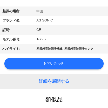
ョ
起源の場所:
中国
ー
AG SONIC
ブランド名:
CE
証明:
私
T-72S
モデル番号:
達
,
ハイライト:
産業超音波清浄機械
産業超音波清浄タンク
に
つ
お問い合わせ!
い
詳細を展開する
て
工
類似品