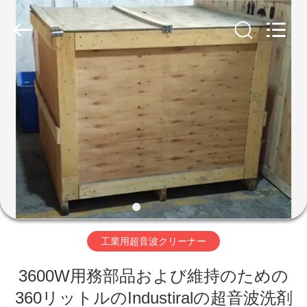
supplier.
Copyright
©
2017
-
2026
AG
Sonic
家
Technology
limited.
All
Rights
Reserved.
プ
ロ
ダ
ク
ト
工業用超音波クリーナー
VR
3600W用務部品および維持のための
360リットルのIndustiralの超音波洗剤
シ