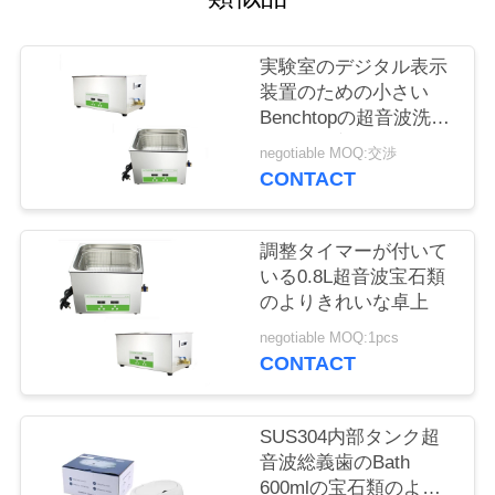
場
旅
実験室のデジタル表示
行
装置のための小さい
Benchtopの超音波洗剤
0.8Lの超音波Bathの洗
negotiable MOQ:交渉
品
剤
CONTACT
質
調整タイマーが付いて
管
いる0.8L超音波宝石類
理
のよりきれいな卓上
negotiable MOQ:1pcs
CONTACT
私
達
SUS304内部タンク超
音波総義歯のBath
に
600mlの宝石類のより