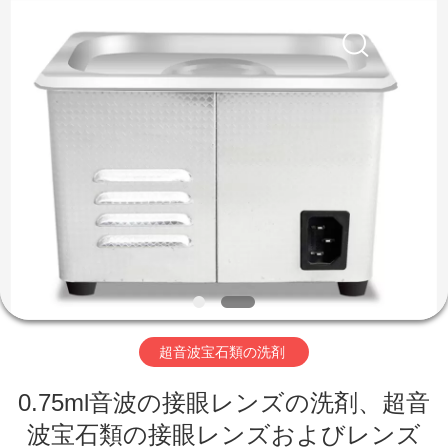
supplier.
Copyright
©
2017
-
2026
AG
Sonic
家
Technology
limited.
All
Rights
Reserved.
プ
ロ
ダ
ク
ト
超音波宝石類の洗剤
VR
0.75ml音波の接眼レンズの洗剤、超音
波宝石類の接眼レンズおよびレンズ
シ