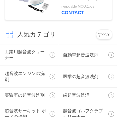
連
きれいな機械
negotiable MOQ:1pcs
CONTACT
絡
し
人気カテゴリ
な
すべて
さ
工業用超音波クリー
い
自動車超音波洗剤
ナー
ニ
超音波エンジンの洗
医学の超音波洗剤
剤
ュ
ー
実験室の超音波洗剤
歯超音波洗浄
ス
超音波サーキット ボ
超音波ゴルフクラブ
ードの洗剤
クリーナー