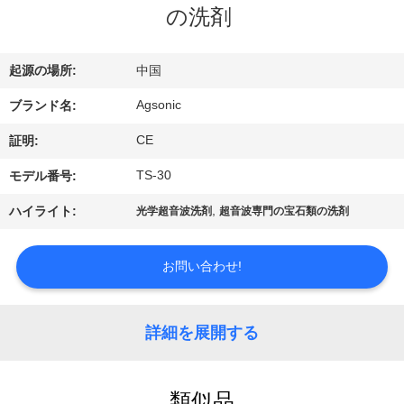
の洗剤
ョ
ー
起源の場所:
中国
Agsonic
ブランド名:
私
CE
証明:
達
TS-30
モデル番号:
に
,
ハイライト:
光学超音波洗剤
超音波専門の宝石類の洗剤
つ
い
お問い合わせ!
て
詳細を展開する
工
類似品