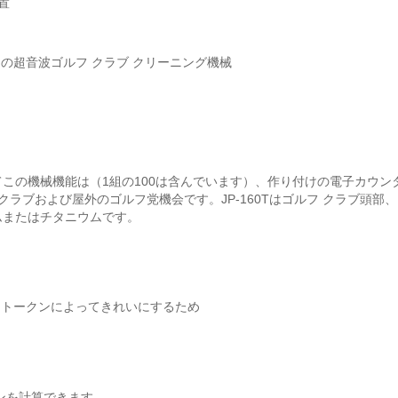
置
の超音波ゴルフ クラブ クリーニング機械
この機械機能は（1組の100は含んでいます）、作り付けの電子カウ
クラブおよび屋外のゴルフ党機会です。JP-160Tはゴルフ クラブ頭
ムまたはチタニウムです。
をトークンによってきれいにするため
ンを計算できます