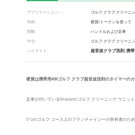
アプリケーション：:
ゴルフ クラブ クリーニ
特殊:
硬貨/トークンを使って
関数:
ハンドルおよび足車
中古:
ゴルフ クラブ クリーニ
超音波クラブ洗剤
携帯
ハイライト:
,
硬貨は携帯用49lゴルフ クラブ超音波洗剤のタイマーの
足車が付いているltrasonicゴルフ クリーニング ウニッ
5つのゴルフ コース上のフランチャイジーの所有者のため